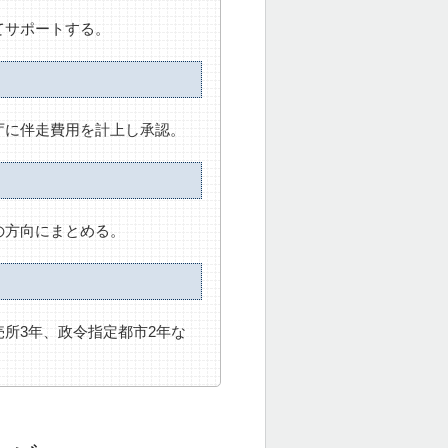
てサポートする。
庁に伴走費用を計上し承認。
の方向にまとめる。
所3年、政令指定都市2年な